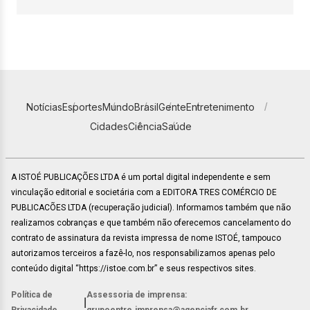
Notícias
Esportes
Mundo
Brasil
Gente
Entretenimento
Cidades
Ciência
Saúde
A ISTOÉ PUBLICAÇÕES LTDA é um portal digital independente e sem
vinculação editorial e societária com a EDITORA TRES COMÉRCIO DE
PUBLICACÕES LTDA (recuperação judicial). Informamos também que não
realizamos cobranças e que também não oferecemos cancelamento do
contrato de assinatura da revista impressa de nome ISTOÉ, tampouco
autorizamos terceiros a fazê-lo, nos responsabilizamos apenas pelo
conteúdo digital “https://istoe.com.br” e seus respectivos sites.
Política de
Assessoria de imprensa:
|