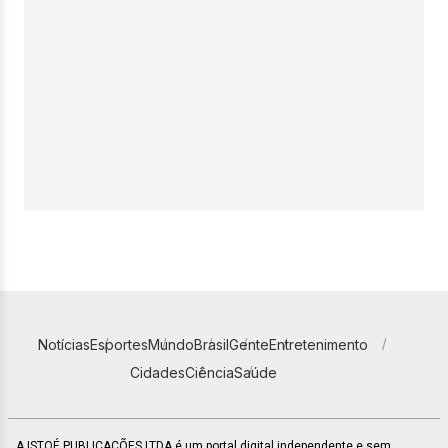
Notícias
Esportes
Mundo
Brasil
Gente
Entretenimento
Cidades
Ciência
Saúde
A ISTOÉ PUBLICAÇÕES LTDA é um portal digital independente e sem