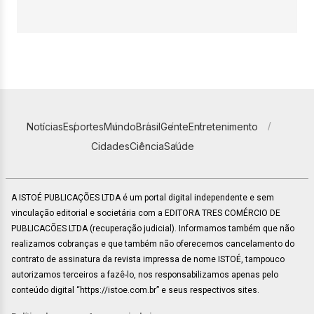
Notícias
Esportes
Mundo
Brasil
Gente
Entretenimento
Cidades
Ciência
Saúde
A ISTOÉ PUBLICAÇÕES LTDA é um portal digital independente e sem
vinculação editorial e societária com a EDITORA TRES COMÉRCIO DE
PUBLICACÕES LTDA (recuperação judicial). Informamos também que não
realizamos cobranças e que também não oferecemos cancelamento do
contrato de assinatura da revista impressa de nome ISTOÉ, tampouco
autorizamos terceiros a fazê-lo, nos responsabilizamos apenas pelo
conteúdo digital “https://istoe.com.br” e seus respectivos sites.