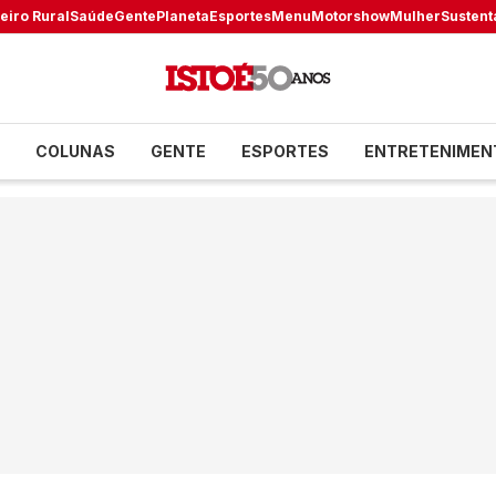
eiro Rural
Saúde
Gente
Planeta
Esportes
Menu
Motorshow
Mulher
Sustent
COLUNAS
GENTE
ESPORTES
ENTRETENIMEN