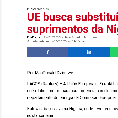
Início
>
Notícias
UE busca substitui
suprimentos da Ni
Por
Da IstoÉ
23/07/22 - 16h41min
Em
Notícias
Atualizado em
16/11/24 - 01h36min
Por MacDonald Dzirutwe
LAGOS (Reuters) – A União Europeia (UE) está b
que o bloco se prepara para potenciais cortes no
departamento de energia da Comissão Europeia, 
Baldwin discursava na Nigéria, onde teve reuniõe
nesta semana.