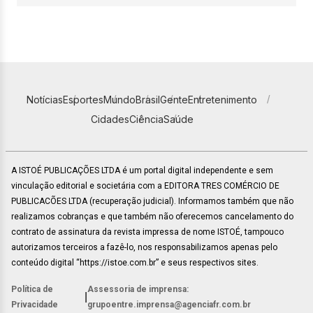
Notícias
Esportes
Mundo
Brasil
Gente
Entretenimento
Cidades
Ciência
Saúde
A ISTOÉ PUBLICAÇÕES LTDA é um portal digital independente e sem
vinculação editorial e societária com a EDITORA TRES COMÉRCIO DE
PUBLICACÕES LTDA (recuperação judicial). Informamos também que não
realizamos cobranças e que também não oferecemos cancelamento do
contrato de assinatura da revista impressa de nome ISTOÉ, tampouco
autorizamos terceiros a fazê-lo, nos responsabilizamos apenas pelo
conteúdo digital “https://istoe.com.br” e seus respectivos sites.
Política de
Assessoria de imprensa:
|
Privacidade
grupoentre.imprensa@agenciafr.com.br