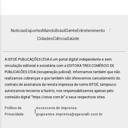
Notícias
Esportes
Mundo
Brasil
Gente
Entretenimento
Cidades
Ciência
Saúde
A ISTOÉ PUBLICAÇÕES LTDA é um portal digital independente e sem
vinculação editorial e societária com a EDITORA TRES COMÉRCIO DE
PUBLICACÕES LTDA (recuperação judicial). Informamos também que não
realizamos cobranças e que também não oferecemos cancelamento do
contrato de assinatura da revista impressa de nome ISTOÉ, tampouco
autorizamos terceiros a fazê-lo, nos responsabilizamos apenas pelo
conteúdo digital “https://istoe.com.br” e seus respectivos sites.
Política de
Assessoria de imprensa:
|
Privacidade
grupoentre.imprensa@agenciafr.com.br