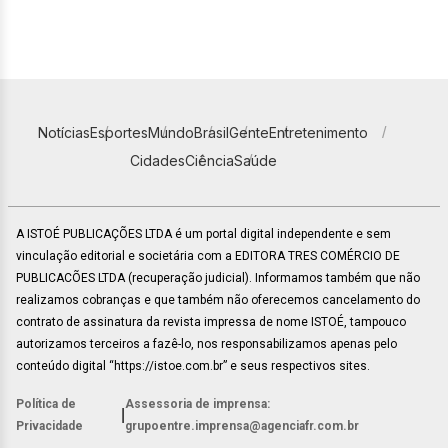
Notícias
Esportes
Mundo
Brasil
Gente
Entretenimento
Cidades
Ciência
Saúde
A ISTOÉ PUBLICAÇÕES LTDA é um portal digital independente e sem
vinculação editorial e societária com a EDITORA TRES COMÉRCIO DE
PUBLICACÕES LTDA (recuperação judicial). Informamos também que não
realizamos cobranças e que também não oferecemos cancelamento do
contrato de assinatura da revista impressa de nome ISTOÉ, tampouco
autorizamos terceiros a fazê-lo, nos responsabilizamos apenas pelo
conteúdo digital “https://istoe.com.br” e seus respectivos sites.
Política de
Assessoria de imprensa:
|
Privacidade
grupoentre.imprensa@agenciafr.com.br