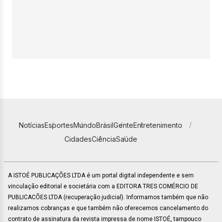
Notícias
Esportes
Mundo
Brasil
Gente
Entretenimento
Cidades
Ciência
Saúde
A ISTOÉ PUBLICAÇÕES LTDA é um portal digital independente e sem
vinculação editorial e societária com a EDITORA TRES COMÉRCIO DE
PUBLICACÕES LTDA (recuperação judicial). Informamos também que não
realizamos cobranças e que também não oferecemos cancelamento do
contrato de assinatura da revista impressa de nome ISTOÉ, tampouco