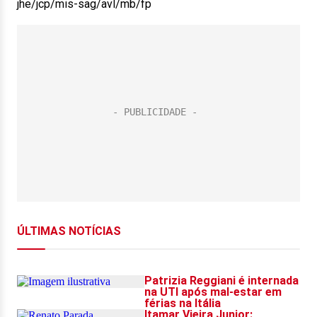
jhe/jcp/mis-sag/avl/mb/fp