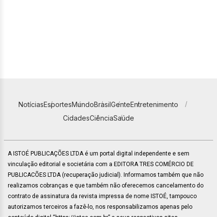
Notícias
Esportes
Mundo
Brasil
Gente
Entretenimento
Cidades
Ciência
Saúde
A ISTOÉ PUBLICAÇÕES LTDA é um portal digital independente e sem
vinculação editorial e societária com a EDITORA TRES COMÉRCIO DE
PUBLICACÕES LTDA (recuperação judicial). Informamos também que não
realizamos cobranças e que também não oferecemos cancelamento do
contrato de assinatura da revista impressa de nome ISTOÉ, tampouco
autorizamos terceiros a fazê-lo, nos responsabilizamos apenas pelo