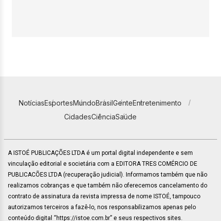
Notícias
Esportes
Mundo
Brasil
Gente
Entretenimento
Cidades
Ciência
Saúde
A ISTOÉ PUBLICAÇÕES LTDA é um portal digital independente e sem
vinculação editorial e societária com a EDITORA TRES COMÉRCIO DE
PUBLICACÕES LTDA (recuperação judicial). Informamos também que não
realizamos cobranças e que também não oferecemos cancelamento do
contrato de assinatura da revista impressa de nome ISTOÉ, tampouco
autorizamos terceiros a fazê-lo, nos responsabilizamos apenas pelo
conteúdo digital “https://istoe.com.br” e seus respectivos sites.