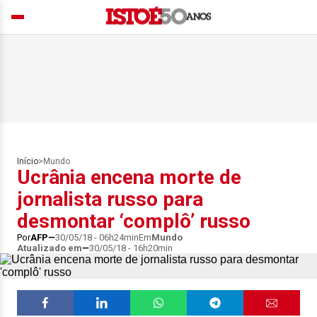
Início
>
Mundo
Ucrânia encena morte de
jornalista russo para
desmontar ‘complô’ russo
Por
AFP
30/05/18 - 06h24min
Em
Mundo
Atualizado em
30/05/18 - 16h20min