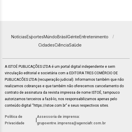
Notícias
Esportes
Mundo
Brasil
Gente
Entretenimento
Cidades
Ciência
Saúde
A ISTOÉ PUBLICAÇÕES LTDA é um portal digital independente e sem
vinculação editorial e societária com a EDITORA TRES COMÉRCIO DE
PUBLICACÕES LTDA (recuperação judicial). Informamos também que não
realizamos cobranças e que também não oferecemos cancelamento do
contrato de assinatura da revista impressa de nome ISTOÉ, tampouco
autorizamos terceiros a fazê-lo, nos responsabilizamos apenas pelo
conteúdo digital “https://istoe.com.br” e seus respectivos sites.
Política de
Assessoria de imprensa:
|
Privacidade
grupoentre.imprensa@agenciafr.com.br