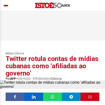
Início
>
Ciência
Twitter rotula contas de mídias
cubanas como ‘afiliadas ao
governo’
Por
AFP
25/10/22 - 07h43min
Em
Ciência