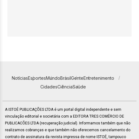
Notícias
Esportes
Mundo
Brasil
Gente
Entretenimento
Cidades
Ciência
Saúde
A ISTOÉ PUBLICAÇÕES LTDA é um portal digital independente e sem
vinculação editorial e societária com a EDITORA TRES COMÉRCIO DE
PUBLICACÕES LTDA (recuperação judicial). Informamos também que não
realizamos cobranças e que também não oferecemos cancelamento do
contrato de assinatura da revista impressa de nome ISTOÉ, tampouco