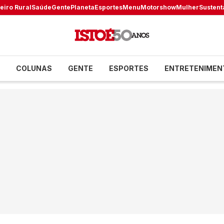
eiro Rural
Saúde
Gente
Planeta
Esportes
Menu
Motorshow
Mulher
Sustent
COLUNAS
GENTE
ESPORTES
ENTRETENIMEN