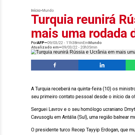
Início
>
Mundo
Turquia reunirá Rú
mais uma rodada 
Por
AFP
09/03/22 - 11h38min
Em
Mundo
Atualizado em
09/03/22 - 20h35min
A Turquia receberá na quinta-feira (10) os minist
seu primeiro contato pessoal desde o início da o
Serguei Lavrov e o seu homólogo ucraniano Dmytr
Cavusoglu em Antália (Sul), uma região balnear m
O presidente turco Recep Tayyip Erdogan, que mul