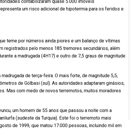
autoridades contabilizaram quase 5.000 imóveis
epresenta um risco adicional de hipotermia para os feridos e
ue teme por números ainda piores e um balanço de vítimas
ram registrados pelo menos 185 tremores secundários, além
 durante a madrugada (4H17) e outro de 7,5 graus de magnitude
madrugada de terça-feira. O mais forte, de magnitude 5,5,
ômetros de Gölbasi (sul). As autoridades adaptaram ginásios,
ntes. Mas com medo de novos terremotos, muitos moradores
yuncu, um homem de 55 anos que passou a noite com a
anliurfa (sudeste da Turquia). Este foi o terremoto mais
agosto de 1999, que matou 17.000 pessoas, incluindo mil em