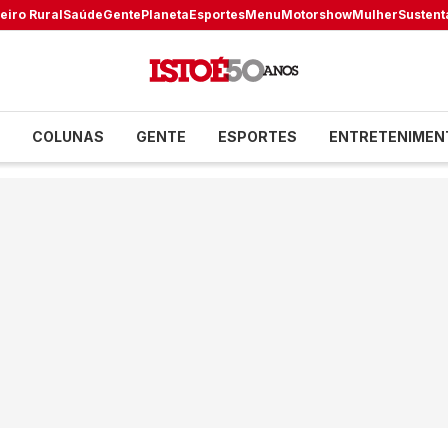
eiro Rural
Saúde
Gente
Planeta
Esportes
Menu
Motorshow
Mulher
Sustent
COLUNAS
GENTE
ESPORTES
ENTRETENIMEN