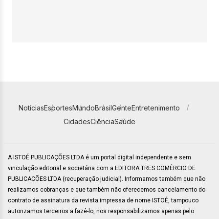
Notícias
Esportes
Mundo
Brasil
Gente
Entretenimento
Cidades
Ciência
Saúde
A ISTOÉ PUBLICAÇÕES LTDA é um portal digital independente e sem
vinculação editorial e societária com a EDITORA TRES COMÉRCIO DE
PUBLICACÕES LTDA (recuperação judicial). Informamos também que não
realizamos cobranças e que também não oferecemos cancelamento do
contrato de assinatura da revista impressa de nome ISTOÉ, tampouco
autorizamos terceiros a fazê-lo, nos responsabilizamos apenas pelo