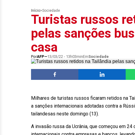
Início
>
Sociedade
Turistas russos re
pelas sanções bus
casa
Por
AFP
13/03/22 - 13h03min
Em
Sociedade
Milhares de turistas russos ficaram retidos na T
a sanções internacionais adotadas contra a Rússi
tailandesas neste domingo (13).
A invasão russa da Ucrânia, que começou em 24 
internacionais contra empresas e bancos, levan