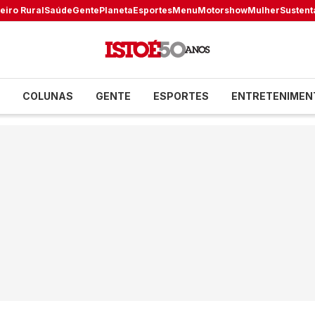
eiro Rural
Saúde
Gente
Planeta
Esportes
Menu
Motorshow
Mulher
Sustent
COLUNAS
GENTE
ESPORTES
ENTRETENIMEN