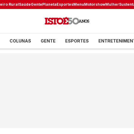
eiro Rural
Saúde
Gente
Planeta
Esportes
Menu
Motorshow
Mulher
Sustent
COLUNAS
GENTE
ESPORTES
ENTRETENIMEN