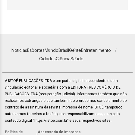
Notícias
Esportes
Mundo
Brasil
Gente
Entretenimento
Cidades
Ciência
Saúde
A ISTOÉ PUBLICAÇÕES LTDA é um portal digital independente e sem
vinculação editorial e societária com a EDITORA TRES COMÉRCIO DE
PUBLICACÕES LTDA (recuperação judicial). Informamos também que não
realizamos cobranças e que também não oferecemos cancelamento do
contrato de assinatura da revista impressa de nome ISTOÉ, tampouco
autorizamos terceiros a fazê-lo, nos responsabilizamos apenas pelo
conteúdo digital “https://istoe.com.br” e seus respectivos sites.
Política de
Assessoria de imprensa: