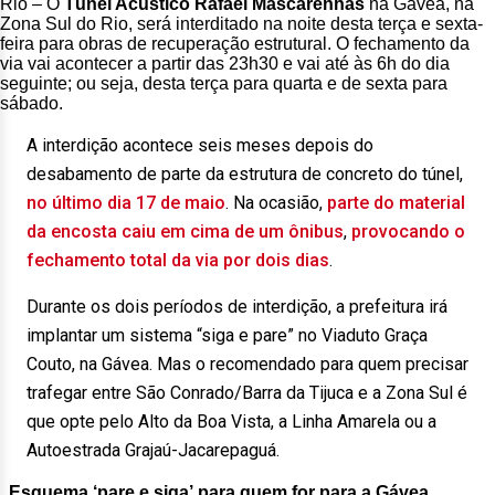
Rio – O
Túnel Acústico Rafael Mascarenhas
na Gávea, na
Zona Sul do Rio, será interditado na noite desta terça e sexta-
feira para obras de recuperação estrutural. O fechamento da
via vai acontecer a partir das 23h30 e vai até às 6h do dia
seguinte; ou seja, desta terça para quarta e de sexta para
sábado.
A interdição acontece seis meses depois do
desabamento de parte da estrutura de concreto do túnel,
no último dia 17 de maio
. Na ocasião,
parte do material
da encosta caiu em cima de um ônibus
,
provocando o
fechamento total da via por dois dias
.
Durante os dois períodos de interdição, a prefeitura irá
implantar um sistema “siga e pare” no Viaduto Graça
Couto, na Gávea. Mas o recomendado para quem precisar
trafegar entre São Conrado/Barra da Tijuca e a Zona Sul é
que opte pelo Alto da Boa Vista, a Linha Amarela ou a
Autoestrada Grajaú-Jacarepaguá.
.
Esquema ‘pare e siga’ para quem for para a Gávea