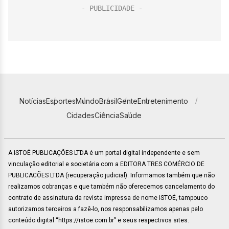
Notícias
Esportes
Mundo
Brasil
Gente
Entretenimento
Cidades
Ciência
Saúde
A ISTOÉ PUBLICAÇÕES LTDA é um portal digital independente e sem
vinculação editorial e societária com a EDITORA TRES COMÉRCIO DE
PUBLICACÕES LTDA (recuperação judicial). Informamos também que não
realizamos cobranças e que também não oferecemos cancelamento do
contrato de assinatura da revista impressa de nome ISTOÉ, tampouco
autorizamos terceiros a fazê-lo, nos responsabilizamos apenas pelo
conteúdo digital “https://istoe.com.br” e seus respectivos sites.