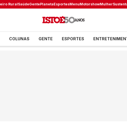
eiro Rural
Saúde
Gente
Planeta
Esportes
Menu
Motorshow
Mulher
Sustent
COLUNAS
GENTE
ESPORTES
ENTRETENIMEN