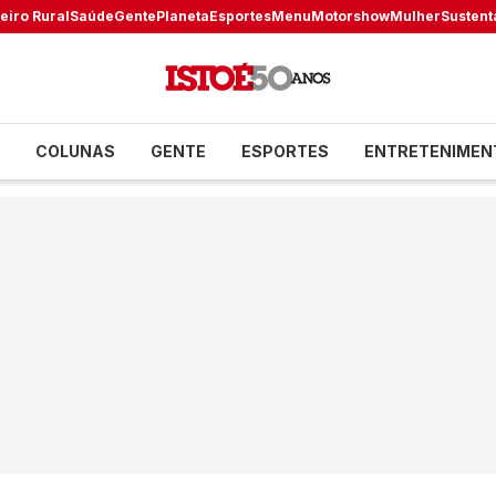
eiro Rural
Saúde
Gente
Planeta
Esportes
Menu
Motorshow
Mulher
Sustent
COLUNAS
GENTE
ESPORTES
ENTRETENIMEN