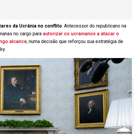
ares da Ucrânia no conflito
. Antecessor do republicano na
emanas no cargo para
autorizar os ucranianos a atacar o
ongo alcance
, numa decisão que reforçou sua estratégia de
ky.