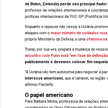
de Biden, Zelensky perde seu principal fiador
professor de relações internacionais e coorden
políticas internacionais da PUC-SP (Pontifícia Un
Enquanto o repasse não cessa, a Ucrânia promov
ataques com o
maior número de soldados russ
próprio Ministério da Defesa, e uma
ofensiva na
Trump, por sua vez, prepara a mudança de recurso 
encontro com Putin está “em fase de definição
publicamente e devemos colocar fim naquela
“A Ucrânia não tem autonomia para negociar a paci
interesse americano
, que é variável, na regiã
afirmou Paoliello.
O papel americano
Para Bárbara Motta
,
professora de relações inter
coordenadora do Opex (Observatório de Política