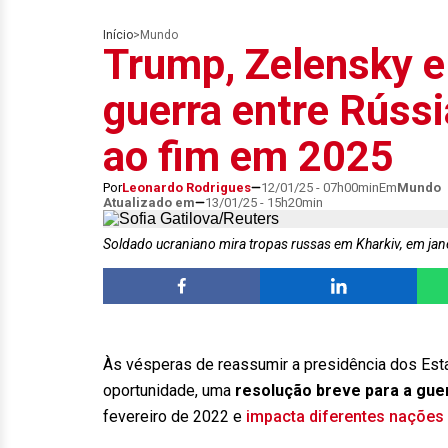
Início
>
Mundo
Trump, Zelensky e
guerra entre Rússi
ao fim em 2025
Por
Leonardo Rodrigues
12/01/25 - 07h00min
Em
Mundo
Atualizado em
13/01/25 - 15h20min
Soldado ucraniano mira tropas russas em Kharkiv, em ja
Às vésperas de reassumir a presidência dos Es
oportunidade, uma
resolução breve para a guer
fevereiro de 2022 e
impacta diferentes nações 