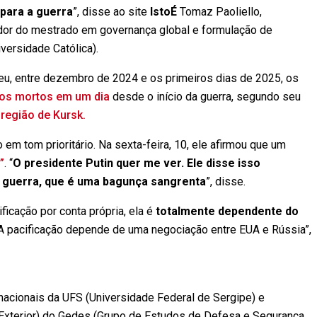
 para a guerra
”, disse ao site
IstoÉ
Tomaz Paoliello,
ador do mestrado em governança global e formulação de
iversidade Católica).
eu, entre dezembro de 2024 e os primeiros dias de 2025, os
os mortos em um dia
desde o início da guerra, segundo seu
 região de Kursk.
em tom prioritário. Na sexta-feira, 10, ele afirmou que um
”
. “
O presidente Putin quer me ver. Ele disse isso
 guerra, que é uma bagunça sangrenta
”, disse.
ficação por conta própria, ela é
totalmente dependente do
o. A pacificação depende de uma negociação entre EUA e Rússia”,
nacionais da UFS (Universidade Federal de Sergipe) e
 Exterior) do Gedes (Grupo de Estudos de Defesa e Segurança