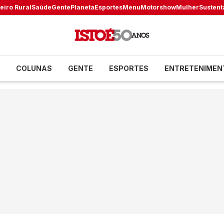
eiro Rural
Saúde
Gente
Planeta
Esportes
Menu
Motorshow
Mulher
Sustent
COLUNAS
GENTE
ESPORTES
ENTRETENIMEN