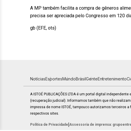
A MP também facilita a compra de gêneros alimen
precisa ser apreciada pelo Congresso em 120 di
gb (EFE, ots)
Notícias
Esportes
Mundo
Brasil
Gente
Entretenimento
C
A ISTOÉ PUBLICAÇÕES LTDA é um portal digital independente
(recuperação judicial). Informamos também que não realiza
impressa de nome ISTOÉ, tampouco autorizamos terceiros a fa
respectivos sites.
|
Política de Privacidade
Assessoria de imprensa: grupoentr