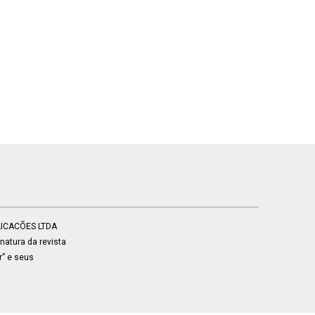
BLICACÕES LTDA
atura da revista
r” e seus