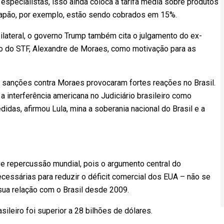
especialistas, isso ainda coloca a tarifa média sobre produtos
 Japão, por exemplo, estão sendo cobrados em 15%.
lateral, o governo Trump também cita o julgamento do ex-
tro do STF, Alexandre de Moraes, como motivação para as
s sanções contra Moraes provocaram fortes reações no Brasil.
 a interferência americana no Judiciário brasileiro como
edidas, afirmou Lula, mina a soberania nacional do Brasil e a
eve repercussão mundial, pois o argumento central do
cessárias para reduzir o déficit comercial dos EUA – não se
 sua relação com o Brasil desde 2009.
ileiro foi superior a 28 bilhões de dólares.