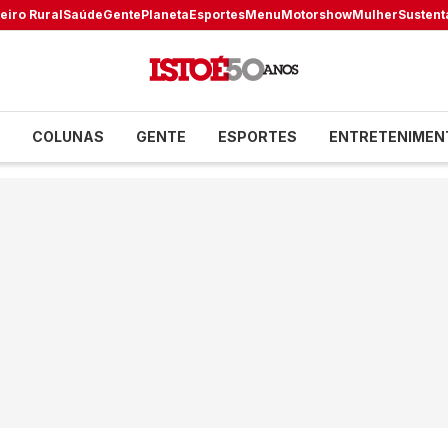
eiro Rural
Saúde
Gente
Planeta
Esportes
Menu
Motorshow
Mulher
Sustent
COLUNAS
GENTE
ESPORTES
ENTRETENIMEN