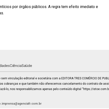
tícios por órgãos públicos. A regra tem efeito imediato e
as.
idades
Ciência
Saúde
 e sem vinculação editorial e societária com a EDITORA TRES COMÉRCIO DE PU
mos cobranças e que também não oferecemos cancelamento do contrato de assin
zê-lo, nos responsabilizamos apenas pelo conteúdo digital “https://istoe.com.b
e.imprensa@agenciafr.com.br