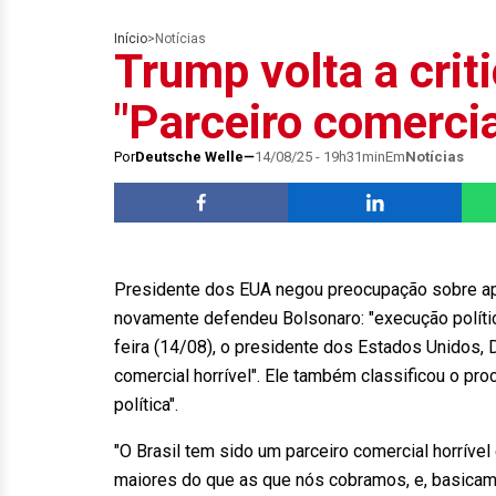
Início
>
Notícias
Trump volta a criti
"Parceiro comercia
Por
Deutsche Welle
14/08/25 - 19h31min
Em
Notícias
Presidente dos EUA negou preocupação sobre ap
novamente defendeu Bolsonaro: "execução polític
feira (14/08), o presidente dos Estados Unidos, D
comercial horrível". Ele também classificou o pr
política".
"O Brasil tem sido um parceiro comercial horríve
maiores do que as que nós cobramos, e, basica