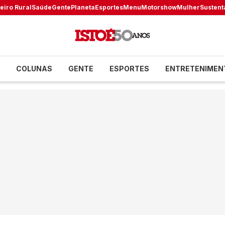
eiro Rural
Saúde
Gente
Planeta
Esportes
Menu
Motorshow
Mulher
Sustent
COLUNAS
GENTE
ESPORTES
ENTRETENIMEN