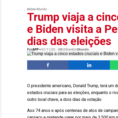
Início
>
Mundo
Trump viaja a cinc
e Biden visita a Pe
dias das eleições
Por
AFP
01/11/20 - 08h35min
Em
Mundo
O presidente americano, Donald Trump, terá um
estados cruciais para as eleições, enquanto o riv
outro local chave, a dois dias da votação.
Aos 74 anos e após centenas de atos de campanh
cansaço e pretende viajar por mais de 3.500 km 