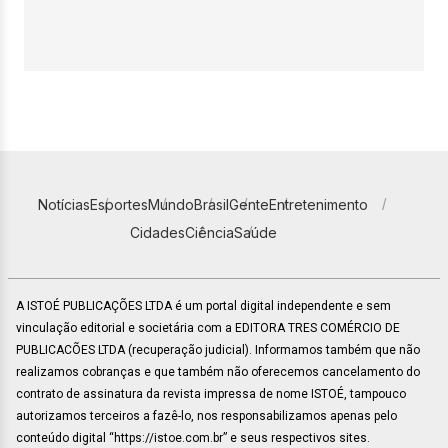
Notícias
Esportes
Mundo
Brasil
Gente
Entretenimento
Cidades
Ciência
Saúde
A ISTOÉ PUBLICAÇÕES LTDA é um portal digital independente e sem
vinculação editorial e societária com a EDITORA TRES COMÉRCIO DE
PUBLICACÕES LTDA (recuperação judicial). Informamos também que não
realizamos cobranças e que também não oferecemos cancelamento do
contrato de assinatura da revista impressa de nome ISTOÉ, tampouco
autorizamos terceiros a fazê-lo, nos responsabilizamos apenas pelo
conteúdo digital “https://istoe.com.br” e seus respectivos sites.