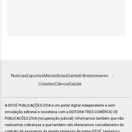
Notícias
Esportes
Mundo
Brasil
Gente
Entretenimento
Cidades
Ciência
Saúde
A ISTOÉ PUBLICAÇÕES LTDA é um portal digital independente e sem
vinculação editorial e societária com a EDITORA TRES COMÉRCIO DE
PUBLICACÕES LTDA (recuperação judicial). Informamos também que não
realizamos cobranças e que também não oferecemos cancelamento do
contrato de assinatura da revista impressa de nome ISTOÉ, tampouco