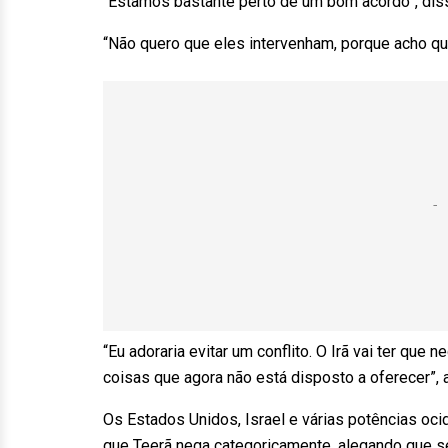
“Estamos bastante perto de um bom acordo”, diss
“Não quero que eles intervenham, porque acho que i
“Eu adoraria evitar um conflito. O Irã vai ter que
coisas que agora não está disposto a oferecer”, 
Os Estados Unidos, Israel e várias potências oci
que Teerã nega categoricamente, alegando que se