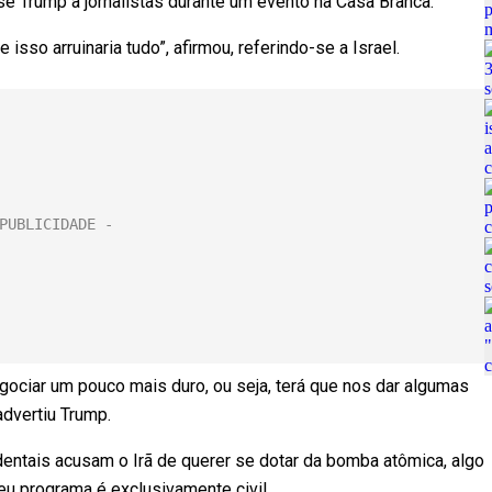
e Trump a jornalistas durante um evento na Casa Branca.
sso arruinaria tudo”, afirmou, referindo-se a Israel.
 negociar um pouco mais duro, ou seja, terá que nos dar algumas
advertiu Trump.
dentais acusam o Irã de querer se dotar da bomba atômica, algo
u programa é exclusivamente civil.