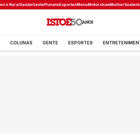
eiro Rural
Saúde
Gente
Planeta
Esportes
Menu
Motorshow
Mulher
Sustent
COLUNAS
GENTE
ESPORTES
ENTRETENIMEN