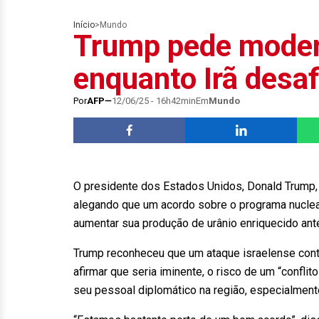
Início
>
Mundo
Trump pede modera
enquanto Irã desa
Por
AFP
12/06/25 - 16h42min
Em
Mundo
O presidente dos Estados Unidos, Donald Trump, pe
alegando que um acordo sobre o programa nuclear
aumentar sua produção de urânio enriquecido an
Trump reconheceu que um ataque israelense contr
afirmar que seria iminente, o risco de um “confl
seu pessoal diplomático na região, especialmente