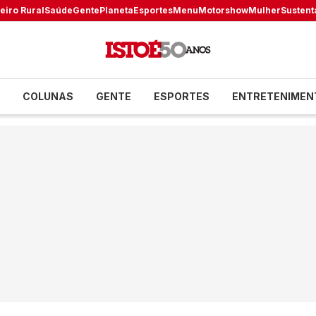
eiro Rural
Saúde
Gente
Planeta
Esportes
Menu
Motorshow
Mulher
Sustent
COLUNAS
GENTE
ESPORTES
ENTRETENIMEN