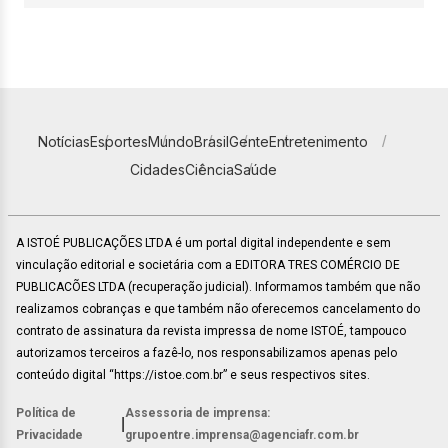
Notícias
Esportes
Mundo
Brasil
Gente
Entretenimento
Cidades
Ciência
Saúde
A ISTOÉ PUBLICAÇÕES LTDA é um portal digital independente e sem
vinculação editorial e societária com a EDITORA TRES COMÉRCIO DE
PUBLICACÕES LTDA (recuperação judicial). Informamos também que não
realizamos cobranças e que também não oferecemos cancelamento do
contrato de assinatura da revista impressa de nome ISTOÉ, tampouco
autorizamos terceiros a fazê-lo, nos responsabilizamos apenas pelo
conteúdo digital “https://istoe.com.br” e seus respectivos sites.
Política de
Assessoria de imprensa:
|
Privacidade
grupoentre.imprensa@agenciafr.com.br