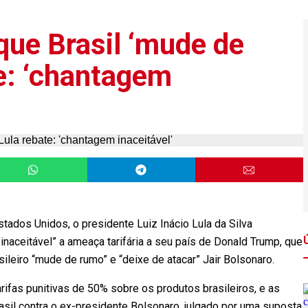
que Brasil ‘mude de
te: ‘chantagem
stados Unidos, o presidente Luiz Inácio Lula da Silva
 inaceitável” a ameaça tarifária a seu país de Donald Trump, que
ileiro “mude de rumo” e “deixe de atacar” Jair Bolsonaro.
rifas punitivas de 50% sobre os produtos brasileiros, e as
rasil contra o ex-presidente Bolsonaro, julgado por uma suposta