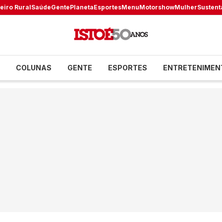
eiro Rural
Saúde
Gente
Planeta
Esportes
Menu
Motorshow
Mulher
Sustent
COLUNAS
GENTE
ESPORTES
ENTRETENIMEN