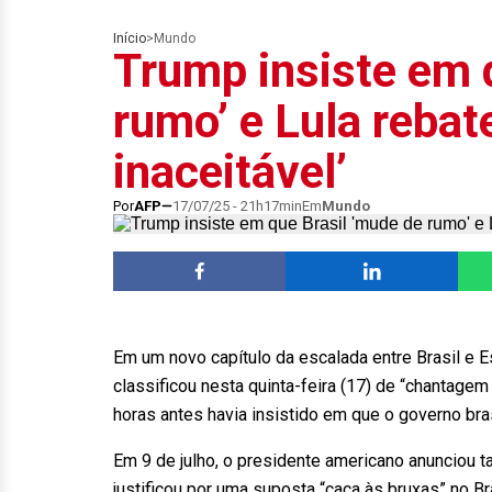
Início
>
Mundo
Trump insiste em 
rumo’ e Lula reba
inaceitável’
Por
AFP
17/07/25 - 21h17min
Em
Mundo
Em um novo capítulo da escalada entre Brasil e E
classificou nesta quinta-feira (17) de “chantagem
horas antes havia insistido em que o governo bras
Em 9 de julho, o presidente americano anunciou ta
justificou por uma suposta “caça às bruxas” no B