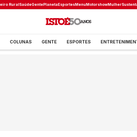
eiro Rural
Saúde
Gente
Planeta
Esportes
Menu
Motorshow
Mulher
Sustent
COLUNAS
GENTE
ESPORTES
ENTRETENIMEN