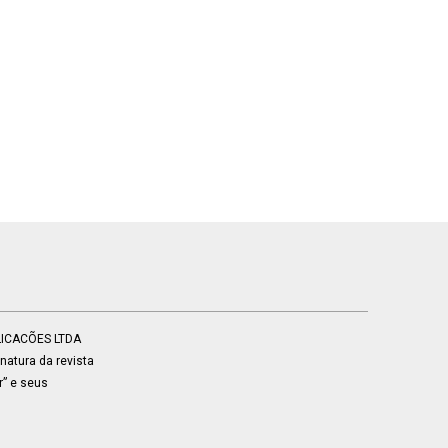
BLICACÕES LTDA
atura da revista
r” e seus