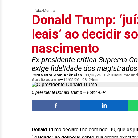
Início
>
Mundo
Donald Trump: ‘ju
leais’ ao decidir s
nascimento
Ex-presidente critica Suprema Cor
exige fidelidade dos magistrado
Por
Da IstoÉ com Agências
11/05/26 - 07h08min
Em
Mund
Atualizado em
11/05/26 - 08h24min
O presidente Donald Trump
Foto: AFP
Donald Trump declarou no domingo, 10, que os 
“lealdade” ao deliberar sobre sua ordem executiva