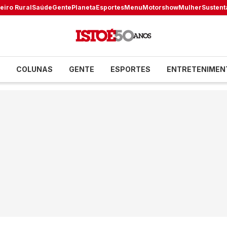
eiro Rural
Saúde
Gente
Planeta
Esportes
Menu
Motorshow
Mulher
Sustent
COLUNAS
GENTE
ESPORTES
ENTRETENIMEN