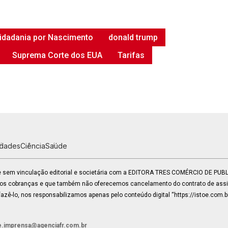
idadania por Nascimento
donald trump
Suprema Corte dos EUA
Tarifas
idades
Ciência
Saúde
 e sem vinculação editorial e societária com a EDITORA TRES COMÉRCIO DE PU
mos cobranças e que também não oferecemos cancelamento do contrato de assin
zê-lo, nos responsabilizamos apenas pelo conteúdo digital “https://istoe.com.b
e.imprensa@agenciafr.com.br