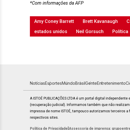
*Com informações da AFP
Amy Coney Barrett
Brett Kavanaugh
C
estados unidos
Neil Gorsuch
Política
Notícias
Esportes
Mundo
Brasil
Gente
Entretenimento
C
A ISTOÉ PUBLICAÇÕES LTDA é um portal digital independente
(recuperação judicial). Informamos também que não realiza
impressa de nome ISTOÉ, tampouco autorizamos terceiros a fa
respectivos sites.
|
Política de Privacidade
Assessoria de imprensa: grupoentr