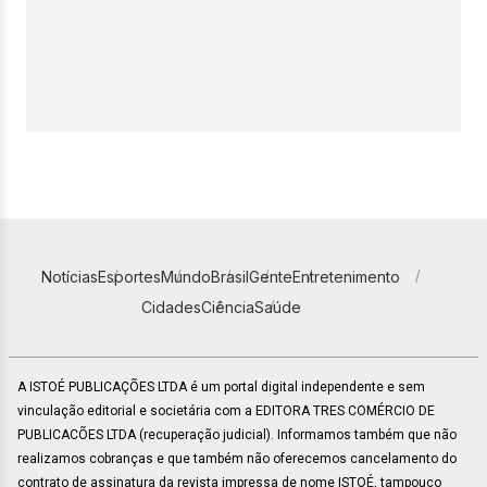
Notícias
Esportes
Mundo
Brasil
Gente
Entretenimento
Cidades
Ciência
Saúde
A ISTOÉ PUBLICAÇÕES LTDA é um portal digital independente e sem
vinculação editorial e societária com a EDITORA TRES COMÉRCIO DE
PUBLICACÕES LTDA (recuperação judicial). Informamos também que não
realizamos cobranças e que também não oferecemos cancelamento do
contrato de assinatura da revista impressa de nome ISTOÉ, tampouco