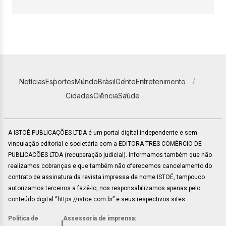
Notícias
Esportes
Mundo
Brasil
Gente
Entretenimento
Cidades
Ciência
Saúde
A ISTOÉ PUBLICAÇÕES LTDA é um portal digital independente e sem
vinculação editorial e societária com a EDITORA TRES COMÉRCIO DE
PUBLICACÕES LTDA (recuperação judicial). Informamos também que não
realizamos cobranças e que também não oferecemos cancelamento do
contrato de assinatura da revista impressa de nome ISTOÉ, tampouco
autorizamos terceiros a fazê-lo, nos responsabilizamos apenas pelo
conteúdo digital “https://istoe.com.br” e seus respectivos sites.
Política de
Assessoria de imprensa:
|