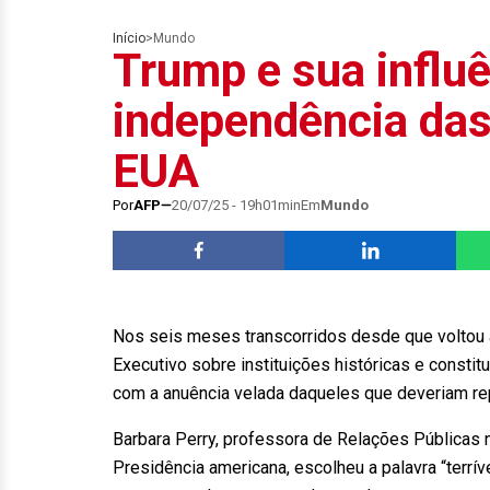
Início
>
Mundo
Trump e sua influ
independência das
EUA
Por
AFP
20/07/25 - 19h01min
Em
Mundo
Nos seis meses transcorridos desde que voltou à
Executivo sobre instituições históricas e const
com a anuência velada daqueles que deveriam re
Barbara Perry, professora de Relações Públicas na
Presidência americana, escolheu a palavra “terríve