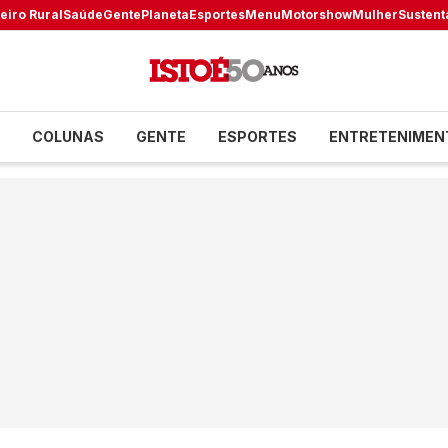
eiro Rural
Saúde
Gente
Planeta
Esportes
Menu
Motorshow
Mulher
Sustent
COLUNAS
GENTE
ESPORTES
ENTRETENIMEN