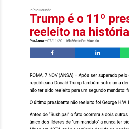
Início
>
Mundo
Trump é o 11º pres
reeleito na histór
Por
Ansa
07/11/20 - 16h56min
Em
Mundo
ROMA, 7 NOV (ANSA) – Após ser superado pelo d
republicano Donald Trump também sofre uma derro
não ter sido reeleito para um segundo mandato: 
O último presidente não reeleito foi George H.W.
Antes de “Bush pai” o fato ocorrera a dois outro
único dos líderes de “um mandato” a nunca ter sid