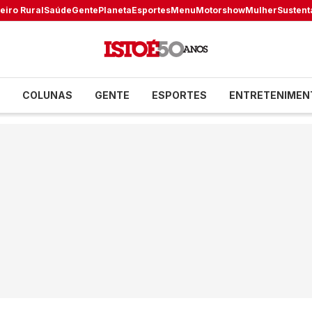
eiro Rural
Saúde
Gente
Planeta
Esportes
Menu
Motorshow
Mulher
Sustent
COLUNAS
GENTE
ESPORTES
ENTRETENIMEN