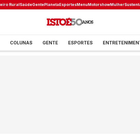
eiro Rural
Saúde
Gente
Planeta
Esportes
Menu
Motorshow
Mulher
Sustent
COLUNAS
GENTE
ESPORTES
ENTRETENIMEN