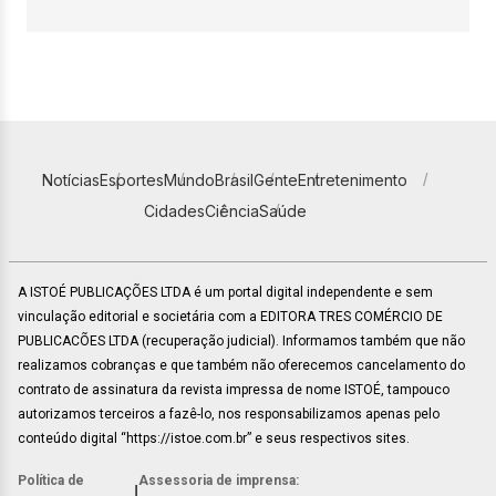
Notícias
Esportes
Mundo
Brasil
Gente
Entretenimento
Cidades
Ciência
Saúde
A ISTOÉ PUBLICAÇÕES LTDA é um portal digital independente e sem
vinculação editorial e societária com a EDITORA TRES COMÉRCIO DE
PUBLICACÕES LTDA (recuperação judicial). Informamos também que não
realizamos cobranças e que também não oferecemos cancelamento do
contrato de assinatura da revista impressa de nome ISTOÉ, tampouco
autorizamos terceiros a fazê-lo, nos responsabilizamos apenas pelo
conteúdo digital “https://istoe.com.br” e seus respectivos sites.
Política de
Assessoria de imprensa:
|