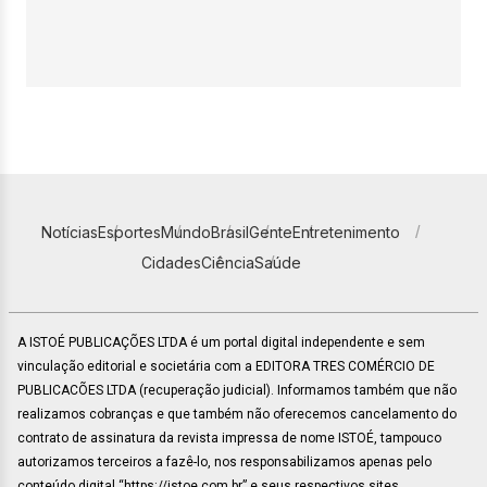
Notícias
Esportes
Mundo
Brasil
Gente
Entretenimento
Cidades
Ciência
Saúde
A ISTOÉ PUBLICAÇÕES LTDA é um portal digital independente e sem
vinculação editorial e societária com a EDITORA TRES COMÉRCIO DE
PUBLICACÕES LTDA (recuperação judicial). Informamos também que não
realizamos cobranças e que também não oferecemos cancelamento do
contrato de assinatura da revista impressa de nome ISTOÉ, tampouco
autorizamos terceiros a fazê-lo, nos responsabilizamos apenas pelo
conteúdo digital “https://istoe.com.br” e seus respectivos sites.