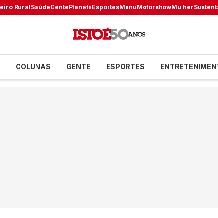
eiro Rural
Saúde
Gente
Planeta
Esportes
Menu
Motorshow
Mulher
Sustent
COLUNAS
GENTE
ESPORTES
ENTRETENIMEN