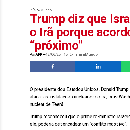
Início
>
Mundo
Trump diz que Isra
o Irã porque acord
“próximo”
Por
AFP
12/06/25 - 15h24min
Em
Mundo
O presidente dos Estados Unidos, Donald Trump, p
atacar as instalações nucleares do Irã, pois Was
nuclear de Teerã.
Trump reconheceu que o primeiro-ministro israel
ele, poderia desencadear um “conflito massivo”.