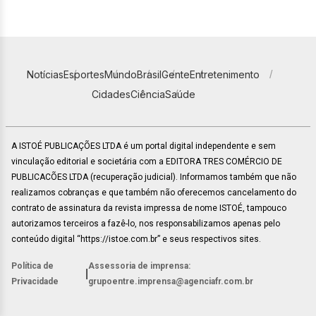
Notícias
Esportes
Mundo
Brasil
Gente
Entretenimento
Cidades
Ciência
Saúde
A ISTOÉ PUBLICAÇÕES LTDA é um portal digital independente e sem
vinculação editorial e societária com a EDITORA TRES COMÉRCIO DE
PUBLICACÕES LTDA (recuperação judicial). Informamos também que não
realizamos cobranças e que também não oferecemos cancelamento do
contrato de assinatura da revista impressa de nome ISTOÉ, tampouco
autorizamos terceiros a fazê-lo, nos responsabilizamos apenas pelo
conteúdo digital “https://istoe.com.br” e seus respectivos sites.
Política de
Assessoria de imprensa:
|
Privacidade
grupoentre.imprensa@agenciafr.com.br