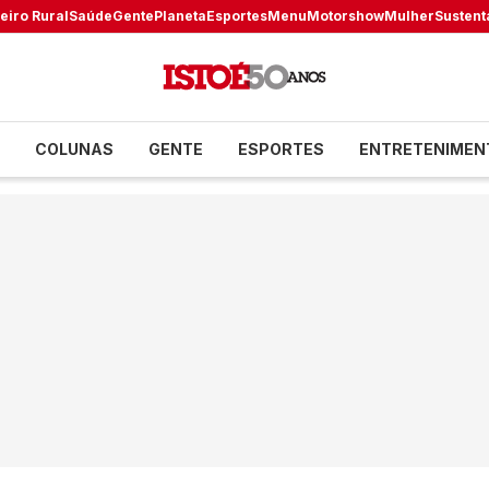
eiro Rural
Saúde
Gente
Planeta
Esportes
Menu
Motorshow
Mulher
Sustent
COLUNAS
GENTE
ESPORTES
ENTRETENIMEN