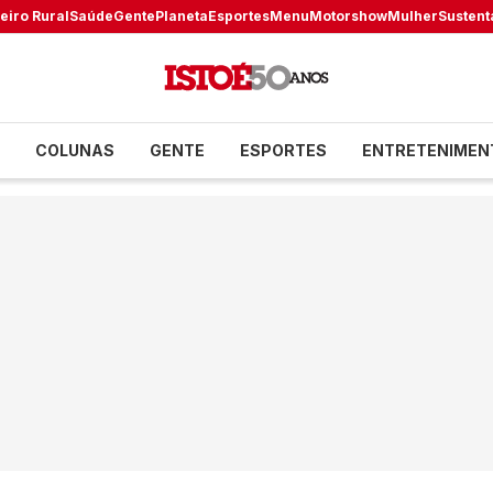
eiro Rural
Saúde
Gente
Planeta
Esportes
Menu
Motorshow
Mulher
Sustent
COLUNAS
GENTE
ESPORTES
ENTRETENIMEN