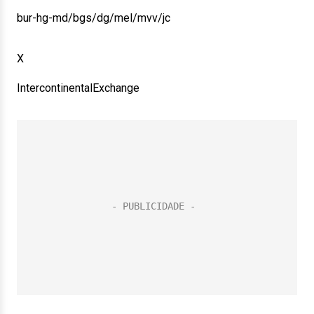
bur-hg-md/bgs/dg/mel/mvv/jc
X
IntercontinentalExchange