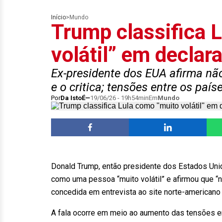
Início
>
Mundo
Trump classifica 
volátil” em declar
Ex-presidente dos EUA afirma não
e o critica; tensões entre os pa
Por
Da IstoÉ
19/06/26 - 19h54min
Em
Mundo
Donald Trump, então presidente dos Estados Unido
como uma pessoa “muito volátil” e afirmou que “nã
concedida em entrevista ao site norte-american
A fala ocorre em meio ao aumento das tensões e