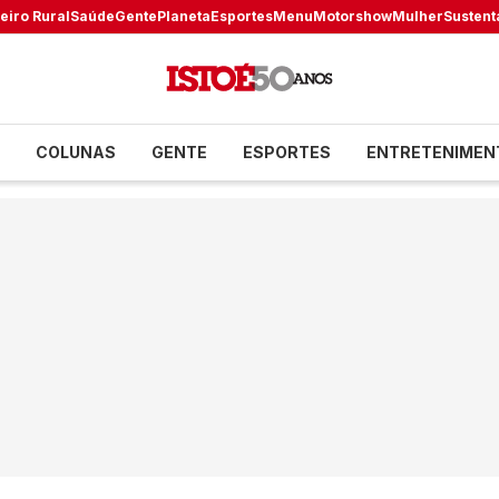
eiro Rural
Saúde
Gente
Planeta
Esportes
Menu
Motorshow
Mulher
Sustent
COLUNAS
GENTE
ESPORTES
ENTRETENIMEN