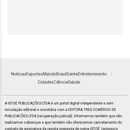
Notícias
Esportes
Mundo
Brasil
Gente
Entretenimento
Cidades
Ciência
Saúde
A ISTOÉ PUBLICAÇÕES LTDA é um portal digital independente e sem
vinculação editorial e societária com a EDITORA TRES COMÉRCIO DE
PUBLICACÕES LTDA (recuperação judicial). Informamos também que não
realizamos cobranças e que também não oferecemos cancelamento do
contrato de assinatura da revista impressa de nome ISTOÉ, tampouco